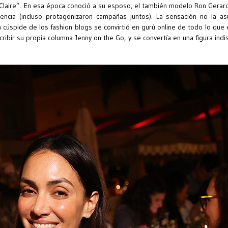
 Claire”. En esa época conoció a su esposo, el también modelo Ron Gerar
encia (incluso protagonizaron campañas juntos). La sensación no la a
ca cúspide de los fashion blogs se convirtió en gurú online de todo lo qu
ibir su propia columna Jenny on the Go, y se convertía en una figura ind