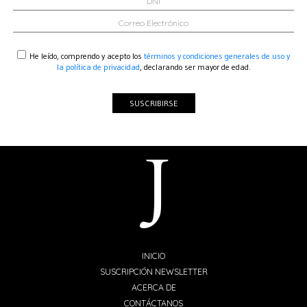
He leído, comprendo y acepto los
términos y condiciones generales de uso y
la política de privacidad
, declarando ser mayor de edad.
SUSCRIBIRSE
INICIO
SUSCRIPCIÓN NEWSLETTER
ACERCA DE
CONTÁCTANOS