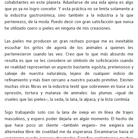
cohabitantes en este planeta. Adueñarse de una vida ajena es algo
que yo ya no logro concebir. Y esta práctica no se limita solamente a
la industria gastronómica, sino también a la industria a la que
pertenezco, de la moda. Puedo decir con gran satisfacción que nunca
he utilizado cuero o pieles en ninguna de mis creaciones.
Las pieles me producen un gran rechazo porque me es inevitable
escuchar los gritos de agonía de los animales a quienes les
pertenecieron cuando las veo. Creo que lo que más absurdo me
resulta es que se les considere un símbolo de sofisticación cuando
en realidad representan un aspecto bastante egoísta, pretencioso y
salvaje de nuestra naturaleza, lejano de cualquier indicio de
refinamiento y más bien cercano a nuestro pasado primitivo. Existen
muchas otras fibras en la industria textil que sobreviven en base a la
opresión, tortura y matanza de animales: las plumas –igual de
crueles que las pieles–, la seda, la lana, la alpaca, y la lista continúa.
Sigo trabajando solo con la lana de oveja en mi línea de trajes
masculinos, y espero poder dejarla en algún momento. El hecho de
que hace poco un cliente –también vegano– me exigiera una
alternativa libre de crueldad me da esperanza. Encaminarse hacia el
veganismo puede parecer abrumador. Significa replantearse muchas