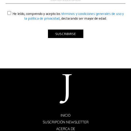
He leído, comprendo y acepto los
términos y condiciones generales de uso y
la política de privacidad
, declarando ser mayor de edad.
SUSCRIBIRSE
INICIO
SUSCRIPCIÓN NEWSLETTER
ACERCA DE