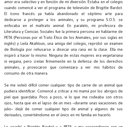
amor era selectivo y en función de mi diversión. Estaba en el colegio
cuando comencé a ver el programa de televisión de Brigitte Bardot.
El ícono francés ya había abandonado el séptimo arte para
dedicarse a proteger a los animales, y su programa S.O.S. se
enfocaba en el maltrato animal. En paralelo, mi profesora de
Literatura y Ciencias Sociales fue la primera persona en hablarme de
PETA (Personas por el Trato Ético de los Animales, por sus siglas en
inglés) y Leila Akahloun, una amiga del colegio, reprobó un examen
de Biología por rehusarse a disecar una rana en la clase. Ella me
inspiró a hacer lo mismo. Ninguna de estas mujeres era vegetariana
ni vegana, pero creían firmemente en la defensa de los derechos
animales, y provocaron que comenzara a ver mis hábitos de
consumo de otra manera.
Se me volvió difícil comer cualquier tipo de carne de un animal que
pudiera identificar. Comencé a criticar a mi mamá por los abrigos de
piel que guardaba. Poco a poco, vi lo que me rodeaba con otros
ojos, hasta que en el lapso de un mes –durante unas vacaciones de
julio– dejé de comer cualquier tipo de animal y algunos de sus
derivados, convirtiéndome en el único en mi familia en hacerlo.
Le escribí a Brigitte Bardot y a PETA, y me respondieron con un