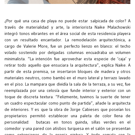
¿Por qué una casa de playa no puede estar salpicada de color? A
través de materialidad y arte, la interiorista Naike Malachowski
integró tonos vibrantes en el área social de esta residencia playera
con un resultado encantador. La remodelación arquitectónica, a
cargo de Valerie More, fue un perfecto lienzo en blanco: el techo
volado sostenido por delgadas columnas encuadraba un volumen
minimalista. “La intención fue aprovechar esta especie de ‘caja’ y
retirar todo aquello que ensuciara la arquitectura”, explica Naike. A
partir de esta premisa, se insertaron bloques de madera y otros
materiales neutros, como bambú en el muro lateral y terrazo lavado
en el piso. La mampara que dividía la sala de la terraza, a su vez, fue
reemplazada por una celosía que funde interior y exterior con un
toque de discreta textura. “Felizmente, tuvimos la suerte de tener
un cuadro espectacular como punto de partida”, añade la arquitecta
de interiores. Y es que la obra de Jorge Cabieses que poseían los
propietarios permitió establecer una paleta de color llena de
personalidad: butacas en tonos guinda, sillas verdes en el
comedor y una pared con atisbos turquesa en el salón se presentan
como extensiones de la propia pintura. Y todo remata con la