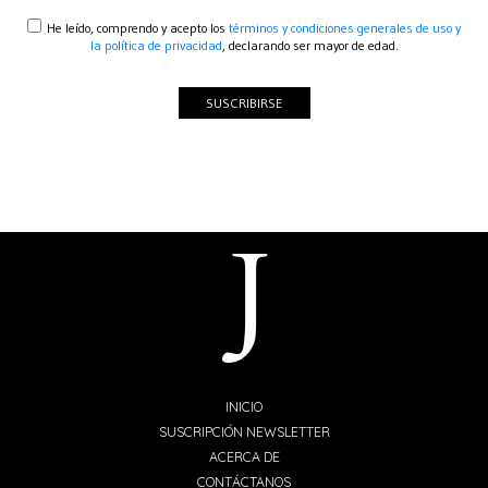
He leído, comprendo y acepto los
términos y condiciones generales de uso y
la política de privacidad
, declarando ser mayor de edad.
SUSCRIBIRSE
INICIO
SUSCRIPCIÓN NEWSLETTER
ACERCA DE
CONTÁCTANOS