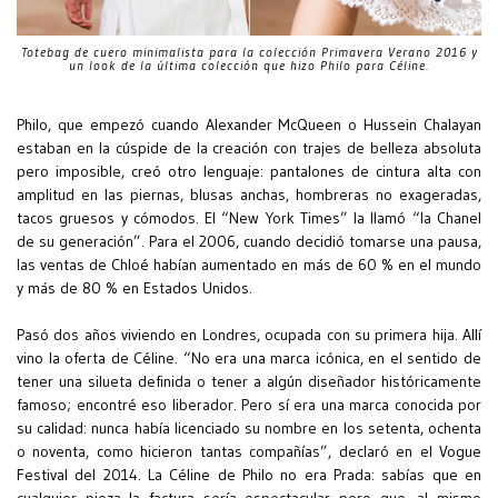
Totebag de cuero minimalista para la colección Primavera Verano 2016 y
un look de la última colección que hizo Philo para Céline.
Philo, que empezó cuando Alexander McQueen o Hussein Chalayan
estaban en la cúspide de la creación con trajes de belleza absoluta
pero imposible, creó otro lenguaje: pantalones de cintura alta con
amplitud en las piernas, blusas anchas, hombreras no exageradas,
tacos gruesos y cómodos. El “New York Times” la llamó “la Chanel
de su generación”. Para el 2006, cuando decidió tomarse una pausa,
las ventas de Chloé habían aumentado en más de 60 % en el mundo
y más de 80 % en Estados Unidos.
Pasó dos años viviendo en Londres, ocupada con su primera hija. Allí
vino la oferta de Céline. “No era una marca icónica, en el sentido de
tener una silueta definida o tener a algún diseñador históricamente
famoso; encontré eso liberador. Pero sí era una marca conocida por
su calidad: nunca había licenciado su nombre en los setenta, ochenta
o noventa, como hicieron tantas compañías”, declaró en el Vogue
Festival del 2014. La Céline de Philo no era Prada: sabías que en